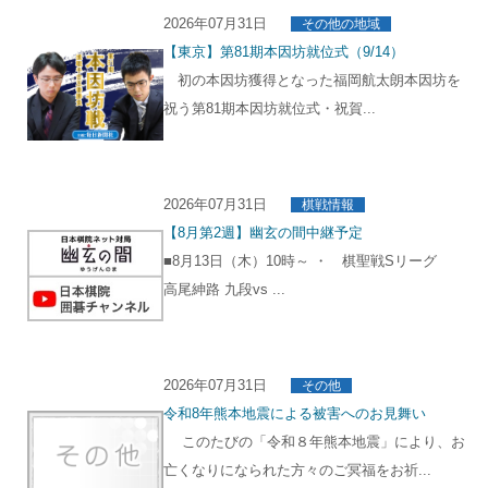
2026年07月31日
その他の地域
【東京】第81期本因坊就位式（9/14）
初の本因坊獲得となった福岡航太朗本因坊を
祝う第81期本因坊就位式・祝賀...
2026年07月31日
棋戦情報
【8月第2週】幽玄の間中継予定
■8月13日（木）10時～ ・ 棋聖戦Sリーグ
高尾紳路 九段vs ...
2026年07月31日
その他
令和8年熊本地震による被害へのお見舞い
このたびの「令和８年熊本地震」により、お
亡くなりになられた方々のご冥福をお祈...