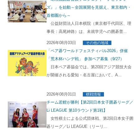
ズ』」を始動～全国展開を見据え、東京都内・
首都圏から～
公益財団法人日本棋院（東京都千代田区、理
事長：高尾紳路）は、未就学児への囲碁普...
2026年08月03日
その他の地域
「ペア碁ワールドフェスティバル2026」併催
「荒木杯ハンデ戦」 参加ペア募集（9/27）
日本ペア碁協会では、第20回アジア競技大会
が開催される愛知・名古屋において、A...
2026年08月01日
棋戦情報
チーム若鯉が勝利【第2回日本女子囲碁リーグ／
Li LEAGUE 第10ラウンド第1戦】
女性棋士による公式団体戦、第2回日本女子囲
碁リーグ／Li LEAGUE（リーリ...