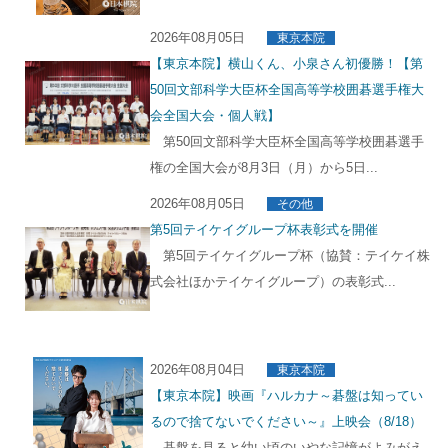
2026年08月05日
東京本院
【東京本院】横山くん、小泉さん初優勝！【第
50回文部科学大臣杯全国高等学校囲碁選手権大
会全国大会・個人戦】
第50回文部科学大臣杯全国高等学校囲碁選手
権の全国大会が8月3日（月）から5日...
2026年08月05日
その他
第5回テイケイグループ杯表彰式を開催
第5回テイケイグループ杯（協賛：テイケイ株
式会社ほかテイケイグループ）の表彰式...
2026年08月04日
東京本院
【東京本院】映画『ハルカナ～碁盤は知ってい
るので捨てないでください～』上映会（8/18）
碁盤を見ると幼い頃のいやな記憶がよみがえ