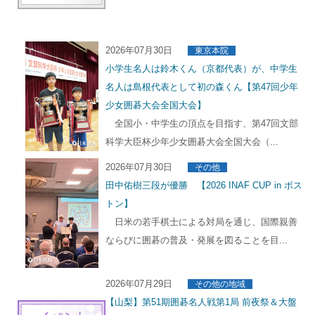
2026年07月30日
東京本院
小学生名人は鈴木くん（京都代表）が、中学生
名人は島根代表として初の森くん【第47回少年
少女囲碁大会全国大会】
全国小・中学生の頂点を目指す、第47回文部
科学大臣杯少年少女囲碁大会全国大会（...
2026年07月30日
その他
田中佑樹三段が優勝 【2026 INAF CUP in ボス
トン】
日米の若手棋士による対局を通じ、国際親善
ならびに囲碁の普及・発展を図ることを目...
2026年07月29日
その他の地域
【山梨】第51期囲碁名人戦第1局 前夜祭＆大盤