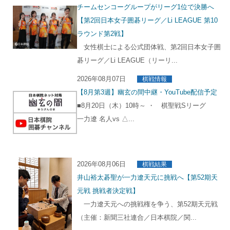
チームセンコーグループがリーグ1位で決勝へ
【第2回日本女子囲碁リーグ／Li LEAGUE 第10
ラウンド第2戦】
女性棋士による公式団体戦、第2回日本女子囲
碁リーグ／Li LEAGUE（リーリ...
2026年08月07日
棋戦情報
【8月第3週】幽玄の間中継・YouTube配信予定
■8月20日（木）10時～ ・ 棋聖戦Sリーグ
一力遼 名人vs △...
2026年08月06日
棋戦結果
井山裕太碁聖が一力遼天元に挑戦へ【第52期天
元戦 挑戦者決定戦】
一力遼天元への挑戦権を争う、第52期天元戦
（主催：新聞三社連合／日本棋院／関...