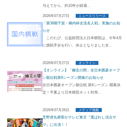
与えてから、約10年が経過...
2026年07月27日
ニュースリリース
「第38期千賀・柳内杯女流名人戦」実施のお知
らせ
このたび、公益財団法人日本棋院は、今年4月
に挑戦手合を行い、休止となりました女...
2026年07月27日
オンライン
【オンライン】「幽玄の間」全日本囲碁オープ
ン順位戦第8シーズン開催のお知らせ
全日本囲碁オープン順位戦 第8シーズン 開幕決
定！平素より日本棋院ネット対局...
2026年07月26日
メディア掲載
芝野虎丸棋聖がテレビ東京『選ばれし頂点サ
マ』に出演！！