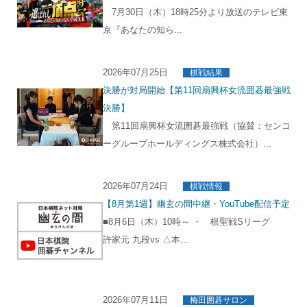
7月30日（木）18時25分より放送のテレビ東
京『あなたの知ら...
2026年07月25日
棋戦結果
決勝が対局開始【第11回扇興杯女流囲碁最強戦
決勝】
第11回扇興杯女流囲碁最強戦（協賛：センコ
ーグループホールディングス株式会社）...
2026年07月24日
棋戦情報
【8月第1週】幽玄の間中継・YouTube配信予定
■8月6日（木）10時～ ・ 棋聖戦Sリーグ
許家元 九段vs △本...
2026年07月11日
梅田囲碁サロン