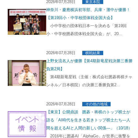
2026年07月28日
東京本院
神奈川・慶應横浜初等部、兵庫・灘中が優勝！
【第19回小・中学校団体戦全国大会】
小中学校の団体戦日本一を決める「第19回
小・中学校囲碁団体戦全国大会」が、20...
2026年07月28日
棋戦結果
上野女流名人が優勝【第4期新竜星戦決勝三番勝
負第2局】
第4期新竜星戦（主催：株式会社囲碁将棋チャ
ンネル／日本棋院）の決勝三番勝負第2...
2026年07月28日
その他の地域
【東京】公開鼎談 囲碁・将棋のトップ棋士が
語る「AI時代を生きる若きトップ棋士たち―人
間を超えるAIと人間の新しい関係―」（10/18）
2016年に囲碁AI「AlphaGo」が世界に衝撃を