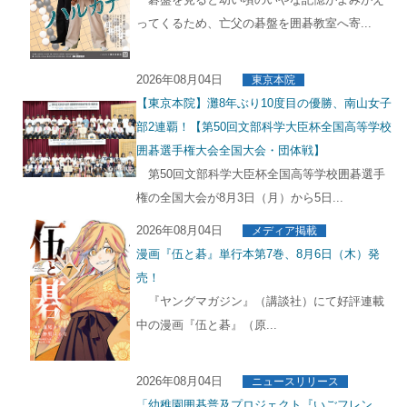
ってくるため、亡父の碁盤を囲碁教室へ寄...
2026年08月04日
東京本院
【東京本院】灘8年ぶり10度目の優勝、南山女子
部2連覇！【第50回文部科学大臣杯全国高等学校
囲碁選手権大会全国大会・団体戦】
第50回文部科学大臣杯全国高等学校囲碁選手
権の全国大会が8月3日（月）から5日...
2026年08月04日
メディア掲載
漫画『伍と碁』単行本第7巻、8月6日（木）発
売！
『ヤングマガジン』（講談社）にて好評連載
中の漫画『伍と碁』（原...
2026年08月04日
ニュースリリース
「幼稚園囲碁普及プロジェクト『いごフレン