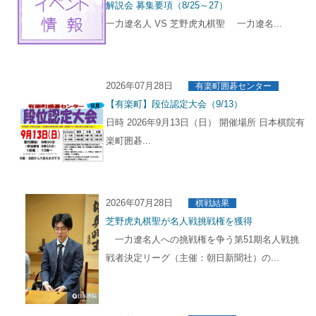
解説会 募集要項（8/25～27）
一力遼名人 VS 芝野虎丸棋聖 一力遼名...
2026年07月28日
有楽町囲碁センター
【有楽町】段位認定大会（9/13）
日時 2026年9月13日（日） 開催場所 日本棋院有
楽町囲碁...
2026年07月28日
棋戦結果
芝野虎丸棋聖が名人戦挑戦権を獲得
一力遼名人への挑戦権を争う第51期名人戦挑
戦者決定リーグ（主催：朝日新聞社）の...