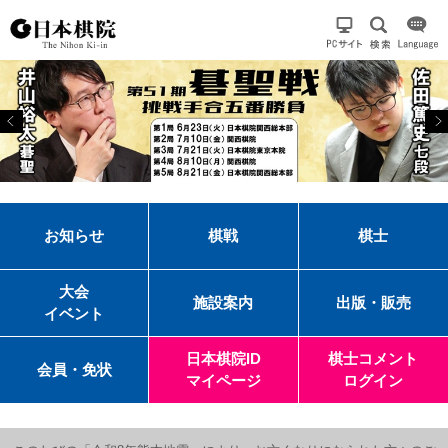
お知らせ
棋戦
棋士
大会
施設案内
出版・販売
イベント
日本棋院ID
棋士コメント
会員・免状
マイページ
ログイン